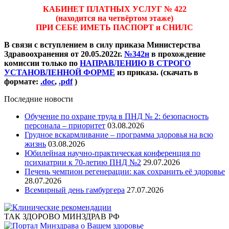
КАБИНЕТ ПЛАТНЫХ УСЛУГ № 422
(находится на четвёртом этаже)
ПРИ СЕБЕ ИМЕТЬ ПАСПОРТ и СНИЛС
В связи с вступлением в силу приказа Министерства
Здравоохранения от 20.05.2022г.
№342н
в прохождение
комиссии только по
НАПРАВЛЕНИЮ В СТРОГО
УСТАНОВЛЕННОЙ ФОРМЕ
из приказа. (скачать в
формате:
.doc
,
.pdf
)
Последние новости
Обучение по охране труда в ПНД № 2: безопасность
персонала – приоритет
03.08.2026
Грудное вскармливание – программа здоровья на всю
жизнь
03.08.2026
Юбилейная научно-практическая конференция по
психиатрии к 70-летию ПНД №2
29.07.2026
Печень чемпион регенерации: как сохранить её здоровье
28.07.2026
Всемирный день гамбургера
27.07.2026
ТАК ЗДОРОВО МИНЗДРАВ РФ