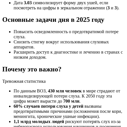
Дата
3.03
символизирует форму двух ушей, если
посмотреть на цифры в зеркальном отражении (
3
и
3
).
Основные задачи дня в 2025 году
Повысить осведомленность о предотвратимой потере
слуха.
Снизить стигму вокруг использования слуховых
аппаратов.
Расширить доступ к диагностике и лечению в странах с
низким доходом.
Почему это важно?
Тревожная статистика
По данным ВОЗ,
430 млн человек
в мире страдают от
инвалидизирующей потери слуха. К 2050 году эта
цифра может вырасти до
700 млн
.
60% случаев потери слуха у детей
вызваны
предотвратимыми причинами (осложнения после кори,
менингита, хронические ушные инфекции).
1,1 млрд молодых людей
рискуют потерять слух из-за
небезопасного использования наушников и посещения