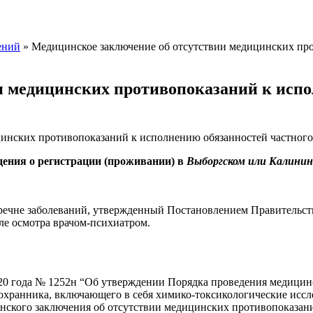
ений
»
Медицинское заключение об отсутствии медицинских про
и медицинских противопоказаний к испо
инских противопоказаний к исполнению обязанностей частного 
дения о регистрации (проживании) в
Выборгском или Калинин
речне заболеваний, утвержденный Постановлением Правительств
ле осмотра врачом-психиатром.
20 года № 1252н “Об утверждении Порядка проведения медицин
хранника, включающего в себя химико-токсикологические иссле
нского заключения об отсутствии медицинских противопоказан