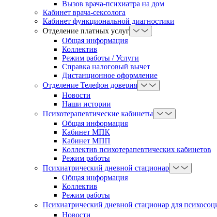
Вызов врача-психиатра на дом
Кабинет врача-сексолога
Кабинет функциональной диагностики
Отделение платных услуг
Общая информация
Коллектив
Режим работы / Услуги
Справка налоговый вычет
Дистанционное оформление
Отделение Телефон доверия
Новости
Наши истории
Психотерапевтические кабинеты
Общая информация
Кабинет МПК
Кабинет МПП
Коллектив психотерапевтических кабинетов
Режим работы
Психиатрический дневной стационар
Общая информация
Коллектив
Режим работы
Психиатрический дневной стационар для психосоц
Новости