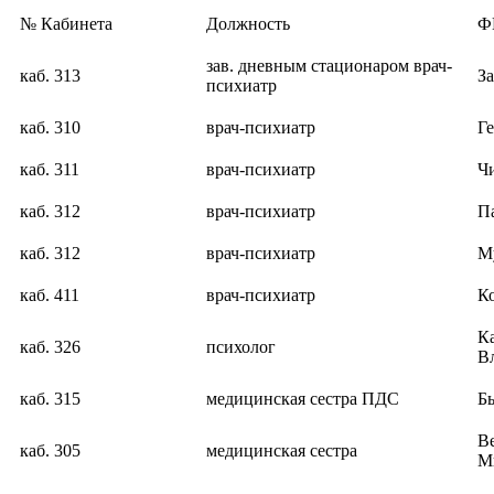
№ Кабинета
Должность
Ф
зав. дневным стационаром врач-
каб. 313
З
психиатр
каб. 310
врач-психиатр
Г
каб. 311
врач-психиатр
Ч
каб. 312
врач-психиатр
П
каб. 312
врач-психиатр
М
каб. 411
врач-психиатр
К
К
каб. 326
психолог
В
каб. 315
медицинская сестра ПДС
Б
В
каб. 305
медицинская сестра
М