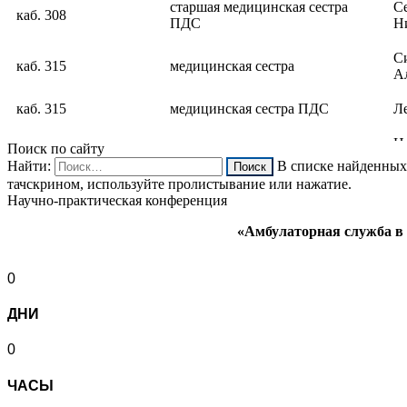
старшая медицинская сестра
С
каб. 308
ПДС
Н
С
каб. 315
медицинская сестра
А
каб. 315
медицинская сестра ПДС
Л
медицинская сестра
Ц
Поиск по сайту
каб. 315
процедурная ПСД
Н
Найти:
В списке найденных 
тачскрином, используйте пролистывание или нажатие.
Научно-практическая конференция
«Амбулаторная служба в 
0
ДНИ
0
ЧАСЫ