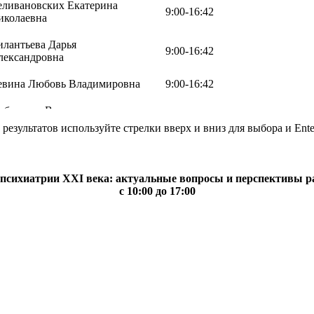
еливановских Екатерина
9:00-16:42
иколаевна
илантьева Дарья
9:00-16:42
лександровна
евина Любовь Владимировна
9:00-16:42
ибенкова Валентина
9:00-16:42
иколаевна
результатов используйте стрелки вверх и вниз для выбора и Ente
психиатрии XXI века: актуальные вопросы и перспективы раз
с 10:00 до 17:00