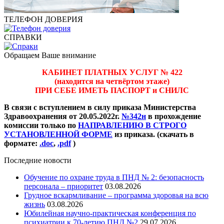
ТЕЛЕФОН ДОВЕРИЯ
СПРАВКИ
Обращаем Ваше внимание
КАБИНЕТ ПЛАТНЫХ УСЛУГ № 422
(находится на четвёртом этаже)
ПРИ СЕБЕ ИМЕТЬ ПАСПОРТ и СНИЛС
В связи с вступлением в силу приказа Министерства
Здравоохранения от 20.05.2022г.
№342н
в прохождение
комиссии только по
НАПРАВЛЕНИЮ В СТРОГО
УСТАНОВЛЕННОЙ ФОРМЕ
из приказа. (скачать в
формате:
.doc
,
.pdf
)
Последние новости
Обучение по охране труда в ПНД № 2: безопасность
персонала – приоритет
03.08.2026
Грудное вскармливание – программа здоровья на всю
жизнь
03.08.2026
Юбилейная научно-практическая конференция по
психиатрии к 70-летию ПНД №2
29.07.2026