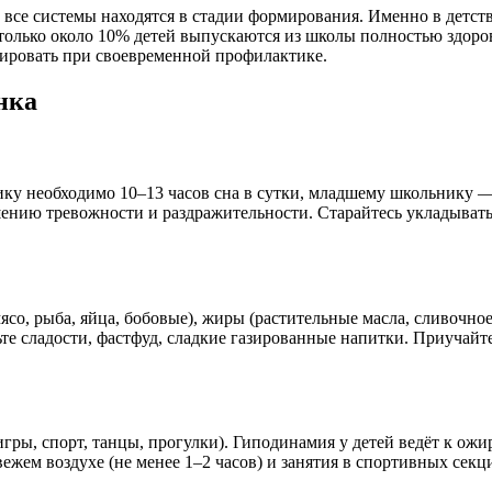
, все системы находятся в стадии формирования. Именно в детст
только около 10% детей выпускаются из школы полностью здоро
ировать при своевременной профилактике.
нка
ку необходимо 10–13 часов сна в сутки, младшему школьнику —
ю тревожности и раздражительности. Старайтесь укладывать ре
о, рыба, яйца, бобовые), жиры (растительные масла, сливочное 
ьте сладости, фастфуд, сладкие газированные напитки. Приучайте
игры, спорт, танцы, прогулки). Гиподинамия у детей ведёт к 
жем воздухе (не менее 1–2 часов) и занятия в спортивных секц