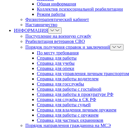
Общая информация
Коллектив психосоциальной реабилитации
Режим работы
Физиотерапевтический кабинет
Наставничество
ИНФОРМАЦИЯ
Поступление на военную службу
Реабилитация ветеранов СВО
Порядок получения справок и заключений
По месту требования
Справка для работы
Справка для учебы
Справка для опеки
Справка для управления личным транспортом
Справка для работы водителем
Справка для госслужбы
Справка для работы с гостайной
Справка для работы в прокуратуре РФ
Справка для службы в СК РФ
Справка для работы судьей
Справка для владения личным оружием
Справка для работы с оружием
Справка для частных охранников
Порядок направления гражданина на МСЭ