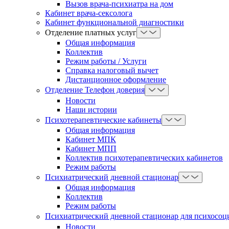
Вызов врача-психиатра на дом
Кабинет врача-сексолога
Кабинет функциональной диагностики
Отделение платных услуг
Общая информация
Коллектив
Режим работы / Услуги
Справка налоговый вычет
Дистанционное оформление
Отделение Телефон доверия
Новости
Наши истории
Психотерапевтические кабинеты
Общая информация
Кабинет МПК
Кабинет МПП
Коллектив психотерапевтических кабинетов
Режим работы
Психиатрический дневной стационар
Общая информация
Коллектив
Режим работы
Психиатрический дневной стационар для психосоц
Новости