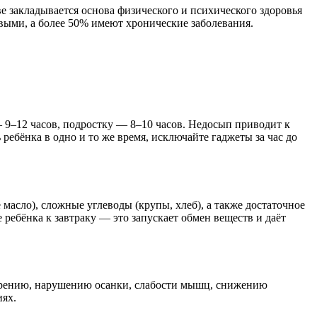
ве закладывается основа физического и психического здоровья
выми, а более 50% имеют хронические заболевания.
 9–12 часов, подростку — 8–10 часов. Недосып приводит к
бёнка в одно и то же время, исключайте гаджеты за час до
масло), сложные углеводы (крупы, хлеб), а также достаточное
 ребёнка к завтраку — это запускает обмен веществ и даёт
ожирению, нарушению осанки, слабости мышц, снижению
иях.