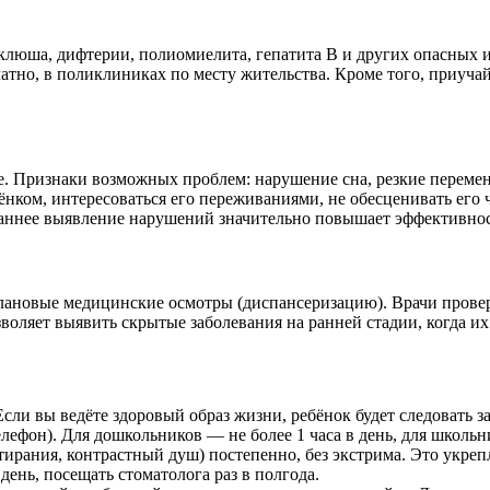
люша, дифтерии, полиомиелита, гепатита В и других опасных и
но, в поликлиниках по месту жительства. Кроме того, приучайт
. Признаки возможных проблем: нарушение сна, резкие перемены
ёнком, интересоваться его переживаниями, не обесценивать его
 Раннее выявление нарушений значительно повышает эффективно
лановые медицинские осмотры (диспансеризацию). Врачи проверя
воляет выявить скрытые заболевания на ранней стадии, когда их 
ли вы ведёте здоровый образ жизни, ребёнок будет следовать за
елефон). Для дошкольников — не более 1 часа в день, для школь
ирания, контрастный душ) постепенно, без экстрима. Это укреп
день, посещать стоматолога раз в полгода.