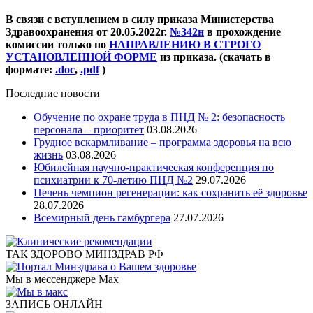
В связи с вступлением в силу приказа Министерства
Здравоохранения от 20.05.2022г.
№342н
в прохождение
комиссии только по
НАПРАВЛЕНИЮ В СТРОГО
УСТАНОВЛЕННОЙ ФОРМЕ
из приказа. (скачать в
формате:
.doc
,
.pdf
)
Последние новости
Обучение по охране труда в ПНД № 2: безопасность
персонала – приоритет
03.08.2026
Грудное вскармливание – программа здоровья на всю
жизнь
03.08.2026
Юбилейная научно-практическая конференция по
психиатрии к 70-летию ПНД №2
29.07.2026
Печень чемпион регенерации: как сохранить её здоровье
28.07.2026
Всемирный день гамбургера
27.07.2026
ТАК ЗДОРОВО МИНЗДРАВ РФ
Мы в мессенджере Max
ЗАПИСЬ ОНЛАЙН