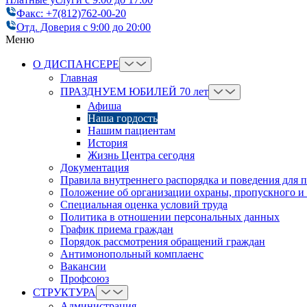
Факс: +7(812)762-00-20
Отд. Доверия с 9:00 до 20:00
Меню
О ДИСПАНСЕРЕ
Главная
ПРАЗДНУЕМ ЮБИЛЕЙ 70 лет
Афиша
Наша гордость
Нашим пациентам
История
Жизнь Центра сегодня
Документация
Правила внутреннего распорядка и поведения для 
Положение об организации охраны, пропускного и
Cпециальная оценка условий труда
Политика в отношении персональных данных
График приема граждан
Порядок рассмотрения обращений граждан
Антимонопольный комплаенс
Вакансии
Профсоюз
СТРУКТУРА
Администрация