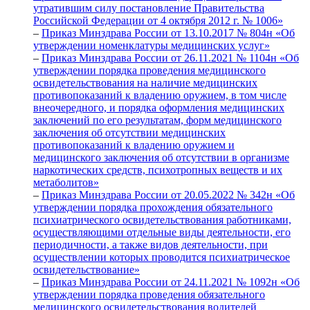
утратившим силу постановление Правительства
Российской Федерации от 4 октября 2012 г. № 1006»
–
Приказ Минздрава России от 13.10.2017 № 804н «Об
утверждении номенклатуры медицинских услуг»
–
Приказ Минздрава России от 26.11.2021 № 1104н «Об
утверждении порядка проведения медицинского
освидетельствования на наличие медицинских
противопоказаний к владению оружием, в том числе
внеочередного, и порядка оформления медицинских
заключений по его результатам, форм медицинского
заключения об отсутствии медицинских
противопоказаний к владению оружием и
медицинского заключения об отсутствии в организме
наркотических средств, психотропных веществ и их
метаболитов»
–
Приказ Минздрава России от 20.05.2022 № 342н «Об
утверждении порядка прохождения обязательного
психиатрического освидетельствования работниками,
осуществляющими отдельные виды деятельности, его
периодичности, а также видов деятельности, при
осуществлении которых проводится психиатрическое
освидетельствование»
–
Приказ Минздрава России от 24.11.2021 № 1092н «Об
утверждении порядка проведения обязательного
медицинского освидетельствования водителей