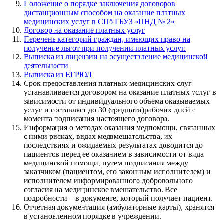
Положение о порядке заключения договоров
дистанционным способом на оказание платных
медицинских услуг в СПб ГБУЗ «ПНД № 2»
Договор на оказание платных услуг
Перечень категорий граждан, имеющих право на
получение льгот при получении платных услуг.
Выписка из лицензии на осуществление медицинской
деятельности
Выписка из ЕГРЮЛ
Срок предоставления платных медицинских слуг
устанавливается договором на оказание платных услуг в
зависимости от индивидуального объема оказываемых
услуг и составляет до 30 (тридцати)рабочих дней с
момента подписания настоящего договора.
Информация о методах оказания медпомощи, связанных
с ними рисках, видах медвмешательства, их
последствиях и ожидаемых результатах доводится до
пациентов перед ее оказанием в зависимости от вида
медицинской помощи, путем подписания между
заказчиком (пациентом, его законным исполнителем) и
исполнителем информированного добровольного
согласия на медицинское вмешательство. Все
подробности – в документе, который получает пациент.
Отчетная документация (амбулаторные карты), хранятся
в установленном порядке в учреждении.