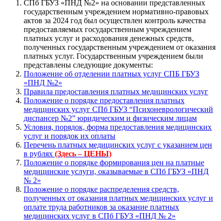
СПб ГБУЗ «ПНД №2» на основании представленных
государственным учреждением нормативно-правовых
актов за 2024 год был осуществлен контроль качества
предоставляемых государственным учреждением
платных услуг и расходования денежных средств,
полученных государственным учреждением от оказания
платных услуг. Государственным учреждением были
представлены следующие документы:
Положение об отделении платных услуг СПБ ГБУЗ
«ПНД №2»
Правила предоставления платных медицинских услуг
Положение о порядке предоставления платных
медицинских услуг СПб ГБУЗ “Психоневрологический
диспансер №2” юридическим и физическим лицам
Условия, порядок, форма предоставления медицинских
услуг и порядок их оплаты
Перечень платных медицинских услуг с указанием цен
в рублях
(Здесь – ЦЕНЫ)
Положение о порядке формирования цен на платные
медицинские услуги, оказываемые в СПб ГБУЗ «ПНД
№ 2»
Положение о порядке распределения средств,
полученных от оказания платных медицинских услуг и
оплате труда работников за оказание платных
медицинских услуг в СПб ГБУЗ «ПНД № 2»