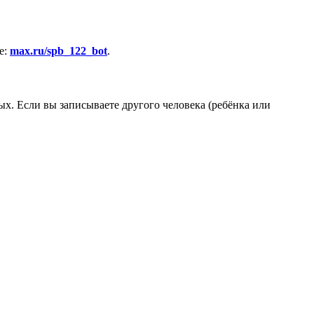
е:
max.ru/spb_122_bot
.
ых. Если вы записываете другого человека (ребёнка или