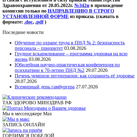
Здравоохранения от 20.05.2022г.
№342н
в прохождение
комиссии только по
НАПРАВЛЕНИЮ В СТРОГО
УСТАНОВЛЕННОЙ ФОРМЕ
из приказа. (скачать в
формате:
.doc
,
.pdf
)
Последние новости
Обучение по охране труда в ПНД № 2: безопасность
персонала – приоритет
03.08.2026
Грудное вскармливание – программа здоровья на всю
жизнь
03.08.2026
Юбилейная научно-практическая конференция по
психиатрии к 70-летию ПНД №2
29.07.2026
Печень чемпион регенерации: как сохранить её здоровье
28.07.2026
Всемирный день гамбургера
27.07.2026
ТАК ЗДОРОВО МИНЗДРАВ РФ
Мы в мессенджере Max
ЗАПИСЬ ОНЛАЙН
ГОРДИМСЯ ПОБЕДОЙ