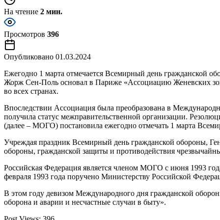
На чтение
2 мин.
Просмотров
396
Опубликовано
01.03.2024
Ежегодно 1 марта отмечается Всемирный день гражданской обо
Жорж Сен-Поль основал в Париже «Ассоциацию Женевских зон»
во всех странах.
Впоследствии Ассоциация была преобразована в Международную
получила статус межправительственной организации. Резолюц
(далее – МОГО) постановила ежегодно отмечать 1 марта Всем
Учреждая праздник Всемирный день гражданской обороны, Ге
обороны, гражданской защиты и противодействия чрезвычайным
Российская Федерация является членом МОГО с июня 1993 год
февраля 1993 года поручено Министерству Российской Федера
В этом году девизом Международного дня гражданской обороны
оборона и аварии и несчастные случаи в быту».
Post Views:
396