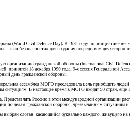
роны (World Civil Defence Day). В 1931 году по инициативе не
 – «зон безопасности» для создания посредством двухсторонн
 организацию гражданской обороны (International Civil Defenc
ией, принятой 18 декабря 1990 года, 9-я сессия Генеральной 
ирный день гражданской обороны.
неральная ассамблея МОГО преследовала цель приобщить людей
 ситуациям. В настоящее время в МОГО входят 50 стран, еще 16
а. Представлять Россию в этой международной организации рас
ции по делам гражданской обороны, чрезвычайным ситуациям и
 выбран слоган, касающийся буквально каждого, живущего на н