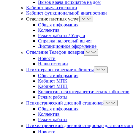
Вызов врача-психиатра на дом
Кабинет врача-сексолога
Кабинет функциональной диагностики
Отделение платных услуг
Общая информация
Коллектив
Режим работы / Услуги
Справка налоговый вычет
Дистанционное оформление
Отделение Телефон доверия
Новости
Наши истории
Психотерапевтические кабинеты
Общая информация
Кабинет МПК
Кабинет МПП
Коллектив психотерапевтических кабинетов
Режим работы
Психиатрический дневной стационар
Общая информация
Коллектив
Режим работы
Психиатрический дневной стационар для психосоц
Новости