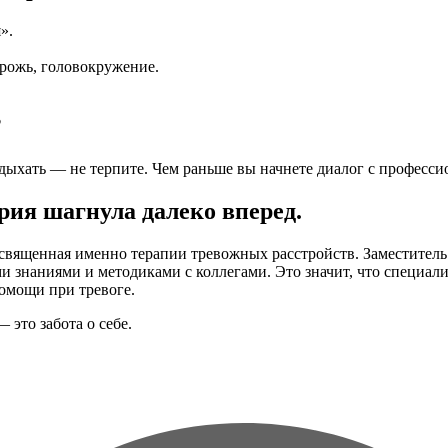
».
дрожь, головокружение.
?
тдыхать — не терпите. Чем раньше вы начнете диалог с профессио
рия шагнула далеко вперед.
ященная именно терапии тревожных расстройств. Заместитель гл
ми знаниями и методиками с коллегами. Это значит, что специ
мощи при тревоге.
 это забота о себе.