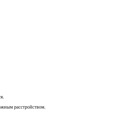
я.
вожным расстройством.