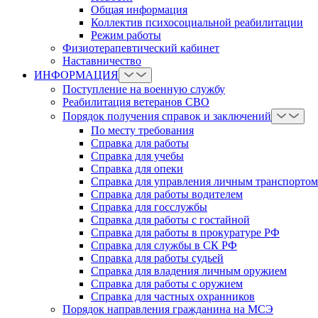
Общая информация
Коллектив психосоциальной реабилитации
Режим работы
Физиотерапевтический кабинет
Наставничество
ИНФОРМАЦИЯ
Поступление на военную службу
Реабилитация ветеранов СВО
Порядок получения справок и заключений
По месту требования
Справка для работы
Справка для учебы
Справка для опеки
Справка для управления личным транспортом
Справка для работы водителем
Справка для госслужбы
Справка для работы с гостайной
Справка для работы в прокуратуре РФ
Справка для службы в СК РФ
Справка для работы судьей
Справка для владения личным оружием
Справка для работы с оружием
Справка для частных охранников
Порядок направления гражданина на МСЭ