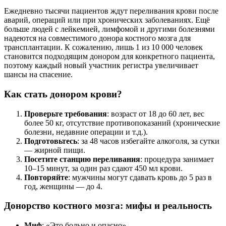
Ежедневно тысячи пациентов ждут переливания крови после
аварий, операций или при хронических заболеваниях. Ещё
больше людей с лейкемией, лимфомой и другими болезнями
надеются на совместимого донора костного мозга для
трансплантации. К сожалению, лишь 1 из 10 000 человек
становится подходящим донором для конкретного пациента,
поэтому каждый новый участник регистра увеличивает
шансы на спасение.
Как стать донором крови?
Проверьте требования
: возраст от 18 до 60 лет, вес
более 50 кг, отсутствие противопоказаний (хронические
болезни, недавние операции и т.д.).
Подготовьтесь
: за 48 часов избегайте алкоголя, за сутки
— жирной пищи.
Посетите станцию переливания
: процедура занимает
10–15 минут, за один раз сдают 450 мл крови.
Повторяйте
: мужчины могут сдавать кровь до 5 раз в
год, женщины — до 4.
Донорство костного мозга: мифы и реальность
Миф
: «Это больно и опасно».