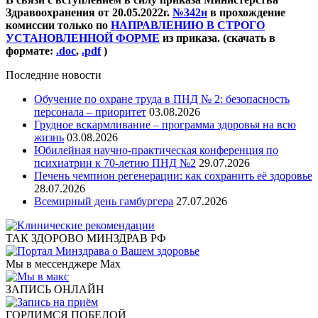
Здравоохранения от 20.05.2022г.
№342н
в прохождение
комиссии только по
НАПРАВЛЕНИЮ В СТРОГО
УСТАНОВЛЕННОЙ ФОРМЕ
из приказа. (скачать в
формате:
.doc
,
.pdf
)
Последние новости
Обучение по охране труда в ПНД № 2: безопасность
персонала – приоритет
03.08.2026
Грудное вскармливание – программа здоровья на всю
жизнь
03.08.2026
Юбилейная научно-практическая конференция по
психиатрии к 70-летию ПНД №2
29.07.2026
Печень чемпион регенерации: как сохранить её здоровье
28.07.2026
Всемирный день гамбургера
27.07.2026
ТАК ЗДОРОВО МИНЗДРАВ РФ
Мы в мессенджере Max
ЗАПИСЬ ОНЛАЙН
ГОРДИМСЯ ПОБЕДОЙ