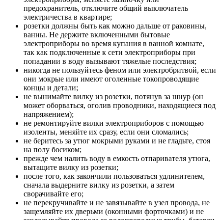
предохранитель, отключите общий выключатель
электричества в квартире;
розетки должны быть как можно дальше от раковины,
ванны. Не держите включенными бытовые
электроприборы во время купания в ванной комнате,
так как подключенные к сети электроприборы при
попадании в воду вызывают тяжелые последствия;
никогда не пользуйтесь феном или электробритвой, если
они мокрые или имеют оголенные токопроводящие
концы и детали;
не вынимайте вилку из розетки, потянув за шнур (он
может оборваться, оголив проводники, находящиеся под
напряжением);
не ремонтируйте вилки электроприборов с помощью
изоленты, меняйте их сразу, если они сломались;
не беритесь за утюг мокрыми руками и не гладьте, стоя
на полу босиком;
прежде чем налить воду в емкость отпаривателя утюга,
вытащите вилку из розетки;
после того, как закончили пользоваться удлинителем,
сначала выдерните вилку из розетки, а затем
сворачивайте его;
не перекручивайте и не завязывайте в узел провода, не
защемляйте их дверьми (оконными форточками) и не