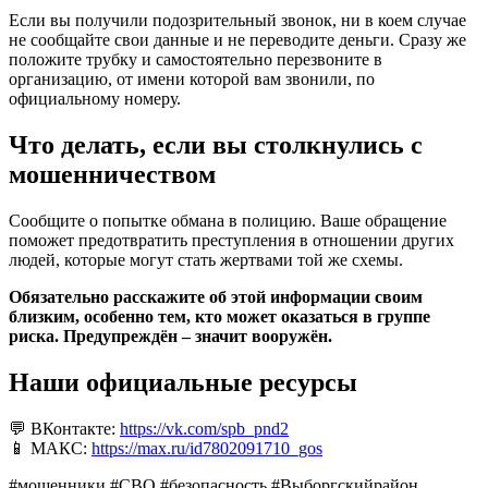
Если вы получили подозрительный звонок, ни в коем случае
не сообщайте свои данные и не переводите деньги. Сразу же
положите трубку и самостоятельно перезвоните в
организацию, от имени которой вам звонили, по
официальному номеру.
Что делать, если вы столкнулись с
мошенничеством
Сообщите о попытке обмана в полицию. Ваше обращение
поможет предотвратить преступления в отношении других
людей, которые могут стать жертвами той же схемы.
Обязательно расскажите об этой информации своим
близким, особенно тем, кто может оказаться в группе
риска. Предупреждён – значит вооружён.
Наши официальные ресурсы
💬 ВКонтакте:
https://vk.com/spb_pnd2
📱 МАКС:
https://max.ru/id7802091710_gos
#мошенники #СВО #безопасность #Выборгскийрайон