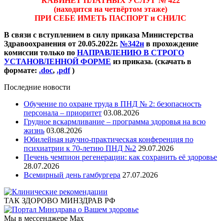
КАБИНЕТ ПЛАТНЫХ УСЛУГ № 422
(находится на четвёртом этаже)
ПРИ СЕБЕ ИМЕТЬ ПАСПОРТ и СНИЛС
В связи с вступлением в силу приказа Министерства
Здравоохранения от 20.05.2022г.
№342н
в прохождение
комиссии только по
НАПРАВЛЕНИЮ В СТРОГО
УСТАНОВЛЕННОЙ ФОРМЕ
из приказа. (скачать в
формате:
.doc
,
.pdf
)
Последние новости
Обучение по охране труда в ПНД № 2: безопасность
персонала – приоритет
03.08.2026
Грудное вскармливание – программа здоровья на всю
жизнь
03.08.2026
Юбилейная научно-практическая конференция по
психиатрии к 70-летию ПНД №2
29.07.2026
Печень чемпион регенерации: как сохранить её здоровье
28.07.2026
Всемирный день гамбургера
27.07.2026
ТАК ЗДОРОВО МИНЗДРАВ РФ
Мы в мессенджере Max