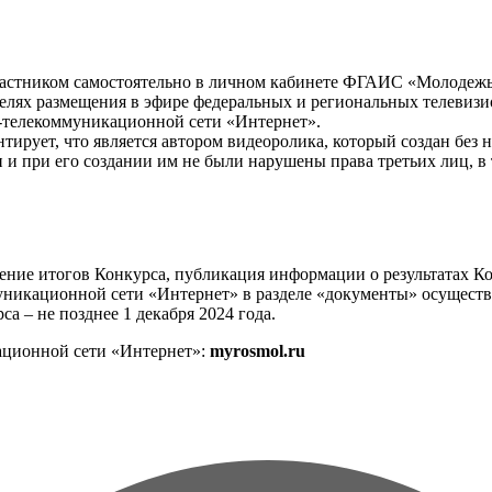
 участником самостоятельно в личном кабинете ФГАИС «Молодежь
елях размещения в эфире федеральных и региональных телевизио
-телекоммуникационной сети «Интернет».
нтирует, что является автором видеоролика, который создан без
 и при его создании им не были нарушены права третьих лиц, в
ение итогов Конкурса, публикация информации о результатах Ко
никационной сети «Интернет» в разделе «документы» осуществля
 – не позднее 1 декабря 2024 года.
ционной сети «Интернет»:
myrosmol.ru