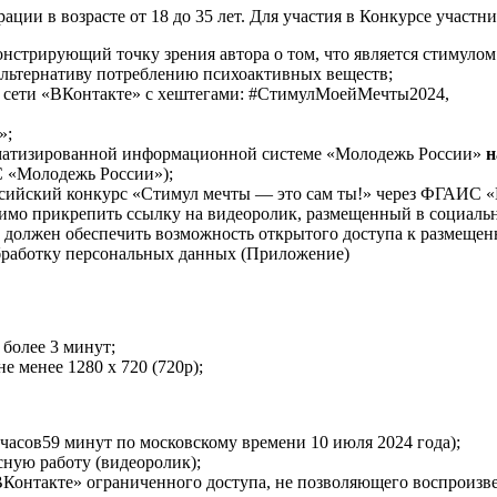
ции в возрасте от 18 до 35 лет. Для участия в Конкурсе участн
нстрирующий точку зрения автора о том, что является стимулом 
альтернативу потреблению психоактивных веществ;
й сети «ВКонтакте» с хештегами: #СтимулМоейМечты2024,
»;
томатизированной информационной системе «Молодежь России»
н
 «Молодежь России»);
оссийский конкурс «Стимул мечты — это сам ты!» через ФГАИС «
ходимо прикрепить ссылку на видеоролик, размещенный в социал
к должен обеспечить возможность открытого доступа к размещен
бработку персональных данных (Приложение)
 более 3 минут;
 менее 1280 х 720 (720р);
 часов59 минут по московскому времени 10 июля 2024 года);
ную работу (видеоролик);
ВКонтакте» ограниченного доступа, не позволяющего воспроизв