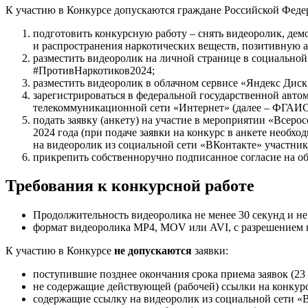
К участию в Конкурсе допускаются граждане Российской Федера
подготовить конкурсную работу – снять видеоролик, демо
и распространения наркотических веществ, позитивную 
разместить видеоролик на личной странице в социально
#ПротивНаркотиков2024;
разместить видеоролик в облачном сервисе «Яндекс Диск
зарегистрироваться в федеральной государственной ав
телекоммуникационной сети «Интернет» (далее – ФГАИС
подать заявку (анкету) на участие в мероприятии «Всер
2024 года (при подаче заявки на конкурс в анкете необ
на видеоролик из социальной сети «ВКонтакте» участни
прикрепить собственноручно подписанное согласие на о
Требования к конкурсной работе
Продолжительность видеоролика не менее 30 секунд и не
формат видеоролика MP4, MOV или AVI, с разрешением не
К участию в Конкурсе
не допускаются
заявки:
поступившие позднее окончания срока приема заявок (23
не содержащие действующей (рабочей) ссылки на конкурс
содержащие ссылку на видеоролик из социальной сети «