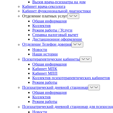
Вызов врача-психиатра на дом
Кабинет врача-сексолога
Кабинет функциональной диагностики
Отделение платных услуг
Общая информация
Коллектив
Режим работы / Услуги
Справка налоговый вычет
Дистанционное оформление
Отделение Телефон доверия
Новости
Наши истории
Психотерапевтические кабинеты
Общая информация
Кабинет МПК
Кабинет МПП
Коллектив психотерапевтических кабинетов
Режим работы
Психиатрический дневной стационар
Общая информация
Коллектив
Режим работы
Психиатрический дневной стационар для психосоц
Новости