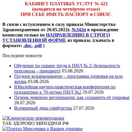
КАБИНЕТ ПЛАТНЫХ УСЛУГ № 422
(находится на четвёртом этаже)
ПРИ СЕБЕ ИМЕТЬ ПАСПОРТ и СНИЛС
В связи с вступлением в силу приказа Министерства
Здравоохранения от 20.05.2022г.
№342н
в прохождение
комиссии только по
НАПРАВЛЕНИЮ В СТРОГО
УСТАНОВЛЕННОЙ ФОРМЕ
из приказа. (скачать в
формате:
.doc
,
.pdf
)
Последние новости
Обучение по охране труда в ПНД № 2: безопасность
персонала – приоритет
03.08.2026
Грудное вскармливание – программа здоровья на всю
жизнь
03.08.2026
Юбилейная научно-практическая конференция по
психиатрии к 70-летию ПНД №2
29.07.2026
Печень чемпион регенерации: как сохранить её здоровье
28.07.2026
Всемирный день гамбургера
27.07.2026
ТАК ЗДОРОВО МИНЗДРАВ РФ