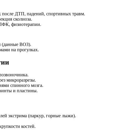
к после ДТП, падений, спортивных травм.
екция сколиоза.
 ЛФК, физиотерапии.
м (данные ВОЗ).
мами на прогулках.
гии
 позвоночника.
рез микроразрезы.
иями спинного мозга.
винты и пластины.
лей экстрима (паркур, горные лыжи).
хрупкости костей.