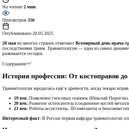
На чтение
2 мин.
Просмотров
356
Опубликовано
20.05.2025
20 мая
во многих странах отмечают
Всемирный день врача-т
последствиями травм. Травматология — одна из самых динамичн
развивается сегодня.
Содержание
История профессии: От костоправов до
Травматология зародилась ещё в древности, когда лекари впра
19 век
: Появление гипсовых повязок (Николай Пирогов).
20 век
: Развитие остеосинтеза (соединение костей метал
21 век
: Роботы-ассистенты, 3D-импланты и биосовмести
Интересный факт
: В России первая кафедра травматологии от