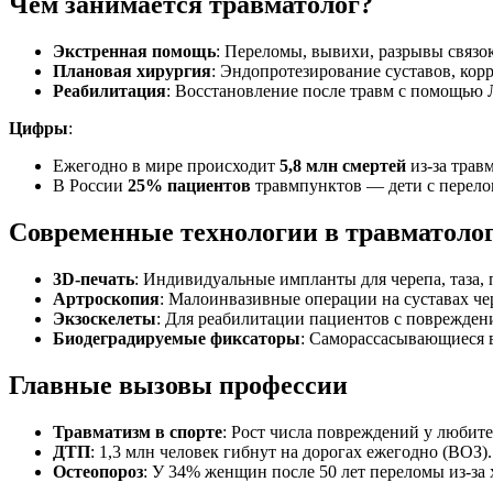
Чем занимается травматолог?
Экстренная помощь
: Переломы, вывихи, разрывы связо
Плановая хирургия
: Эндопротезирование суставов, корр
Реабилитация
: Восстановление после травм с помощью
Цифры
:
Ежегодно в мире происходит
5,8 млн смертей
из-за трав
В России
25% пациентов
травмпунктов — дети с перело
Современные технологии в травматоло
3D-печать
: Индивидуальные импланты для черепа, таза,
Артроскопия
: Малоинвазивные операции на суставах че
Экзоскелеты
: Для реабилитации пациентов с поврежден
Биодеградируемые фиксаторы
: Саморассасывающиеся 
Главные вызовы профессии
Травматизм в спорте
: Рост числа повреждений у любите
ДТП
: 1,3 млн человек гибнут на дорогах ежегодно (ВОЗ).
Остеопороз
: У 34% женщин после 50 лет переломы из-за 