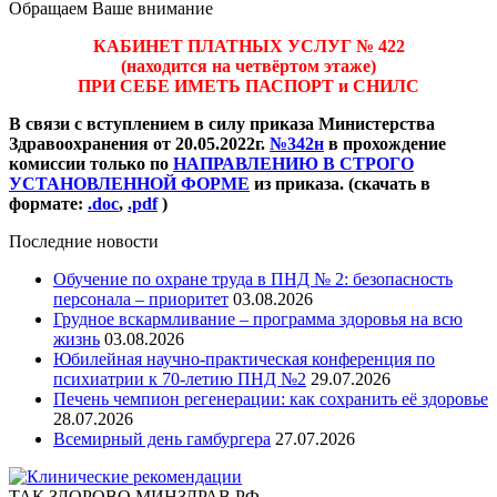
Обращаем Ваше внимание
КАБИНЕТ ПЛАТНЫХ УСЛУГ № 422
(находится на четвёртом этаже)
ПРИ СЕБЕ ИМЕТЬ ПАСПОРТ и СНИЛС
В связи с вступлением в силу приказа Министерства
Здравоохранения от 20.05.2022г.
№342н
в прохождение
комиссии только по
НАПРАВЛЕНИЮ В СТРОГО
УСТАНОВЛЕННОЙ ФОРМЕ
из приказа. (скачать в
формате:
.doc
,
.pdf
)
Последние новости
Обучение по охране труда в ПНД № 2: безопасность
персонала – приоритет
03.08.2026
Грудное вскармливание – программа здоровья на всю
жизнь
03.08.2026
Юбилейная научно-практическая конференция по
психиатрии к 70-летию ПНД №2
29.07.2026
Печень чемпион регенерации: как сохранить её здоровье
28.07.2026
Всемирный день гамбургера
27.07.2026
ТАК ЗДОРОВО МИНЗДРАВ РФ