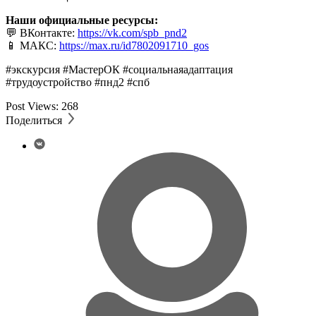
Наши официальные ресурсы:
💬 ВКонтакте:
https://vk.com/spb_pnd2
📱 МАКС:
https://max.ru/id7802091710_gos
#экскурсия #МастерОК #социальнаяадаптация
#трудоустройство #пнд2 #спб
Post Views:
268
Поделиться