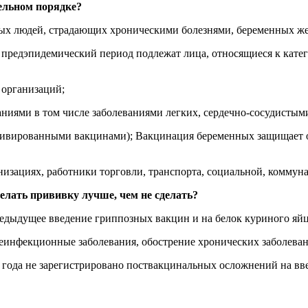
ельном порядке?
ых людей, страдающих хроническими болезнями, беременных же
 предэпидемический период подлежат лица, относящиеся к кате
 организаций;
ваниями в том числе заболеваниями легких, сердечно-сосудист
ктивированными вакцинами); Вакцинация беременных защищает о
низациях, работники торговли, транспорта, социальной, коммуна
лать прививку лучше, чем не сделать?
едыдущее введение гриппозных вакцин и на белок куриного яйц
инфекционные заболевания, обострение хронических заболевани
17 года не зарегистрировано поствакцинальных осложнений на в