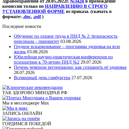
Здравоохранения от 20.05.2022г.
№342н
в прохождение
комиссии только по
НАПРАВЛЕНИЮ В СТРОГО
УСТАНОВЛЕННОЙ ФОРМЕ
из приказа. (скачать в
формате:
.doc
,
.pdf
)
Последние новости
Обучение по охране труда в ПНД № 2: безопасность
персонала – приоритет
03.08.2026
Грудное вскармливание – программа здоровья на всю
жизнь
03.08.2026
Юбилейная научно-практическая конференция по
психиатрии к 70-летию ПНД №2
29.07.2026
Печень чемпион регенерации: как сохранить её здоровье
28.07.2026
Всемирный день гамбургера
27.07.2026
ТАК ЗДОРОВО МИНЗДРАВ РФ
Мы в мессенджере Max
ЗАПИСЬ ОНЛАЙН
ГОРДИМСЯ ПОБЕДОЙ